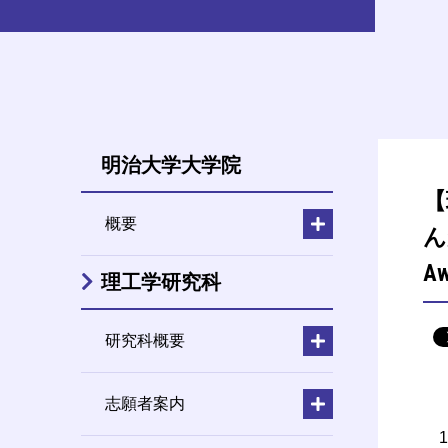
明治大学大学院
【
概要
んが
A
理工学研究科
研究科概要
志願者案内
1