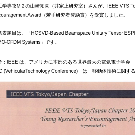
学専攻M２の山崎拓真（井家上研究室）さんが、IEEE VTS Tokyo/Japan 
couragement Award（若手研究者奨励賞）を受賞しました。
題目は、「HOSVD-Based Beamspace Unitary Tensor ESPRIT for
MO-OFDM Systems」です。
考：IEEE は、アメリカに本部のある世界最大の電気電子学会
C (VehicularTechnology Conference) は 移動体技術に