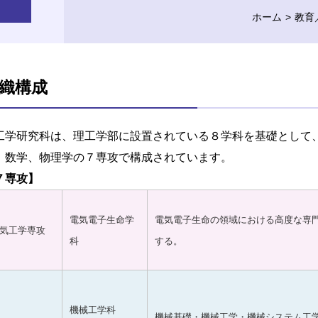
ホーム
教育
織構成
工学研究科は、理工学部に設置されている８学科を基礎として
、数学、物理学の７専攻で構成されています。
７専攻】
電気電子生命学
電気電子生命の領域における高度な専
気工学専攻
科
する。
機械工学科
機械基礎・機械工学・機械システム工