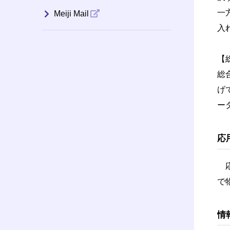
一
Meiji Mail
入
【
総
げ
ー
応
応
で
情