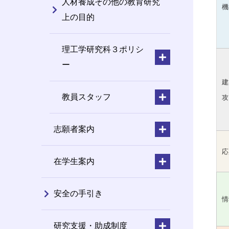
人材養成その他の教育研究
機
上の目的
理工学研究科３ポリシ
ー
建
教員スタッフ
攻
志願者案内
応
在学生案内
安全の手引き
情
研究支援・助成制度