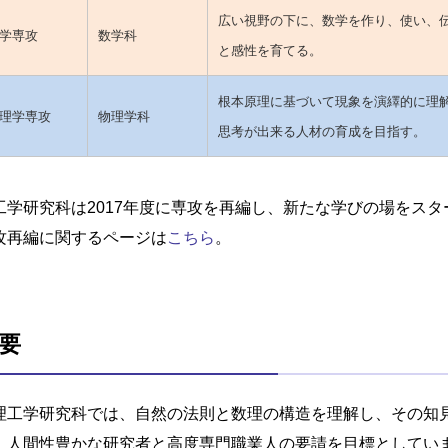
広い視野の下に、数学を作り、使い、
学専攻
数学科
と感性を育てる。
根本原理に基づいて現象を演繹的に理
理学専攻
物理学科
思考が出来る人材の育成を目指す。
工学研究科は2017年度に専攻を再編し、新たな学びの場をス
攻再編に関するページは
こちら
。
要
工学研究科では、自然の法則と数理の構造を理解し、その知
、人間性豊かな研究者と高度専門職業人の要請を目標としてい