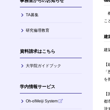
機
事務室からのお知らせ
機
TA募集
こ
研究倫理教育
建
建
資料請求はこちら
【
大学院ガイドブック
「
を
学内情報サービス
【
Oh-o!Meiji System
都
決