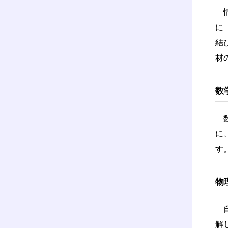
情
に
結
材
数
数
に
す
物
自
解