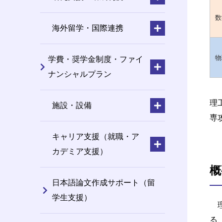
数
海外留学・国際連携
物
学費・奨学金制度・ファイ
ナンシャルプラン
理
施設・設備
専
キャリア支援（就職・ア
カデミア支援）
概
日本語論文作成サポート（留
学生支援）
理
る