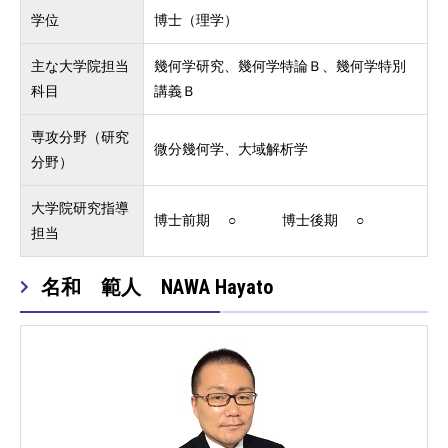
学位
博士（理学）
主な大学院担当
幾何学研究、幾何学特論Ｂ、幾何学特別
科目
講義Ｂ
専攻分野（研究
微分幾何学、大域解析学
分野）
大学院研究指導
博士前期 ○ 博士後期 ○
担当
名和 範人 NAWA Hayato