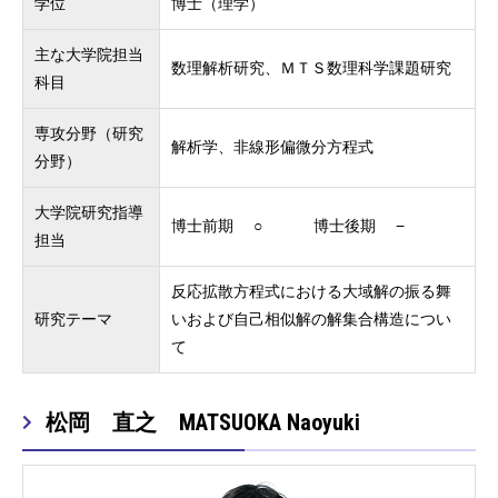
学位
博士（理学）
主な大学院担当
数理解析研究、ＭＴＳ数理科学課題研究
科目
専攻分野（研究
解析学、非線形偏微分方程式
分野）
大学院研究指導
博士前期 ○ 博士後期 −
担当
反応拡散方程式における大域解の振る舞
研究テーマ
いおよび自己相似解の解集合構造につい
て
松岡 直之 MATSUOKA Naoyuki