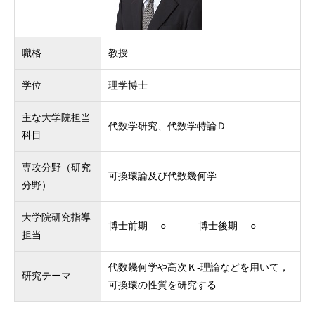
職格
教授
学位
理学博士
主な大学院担当
代数学研究、代数学特論Ｄ
科目
専攻分野（研究
可換環論及び代数幾何学
分野）
大学院研究指導
博士前期 ○ 博士後期 ○
担当
代数幾何学や高次Ｋ‐理論などを用いて，
研究テーマ
可換環の性質を研究する