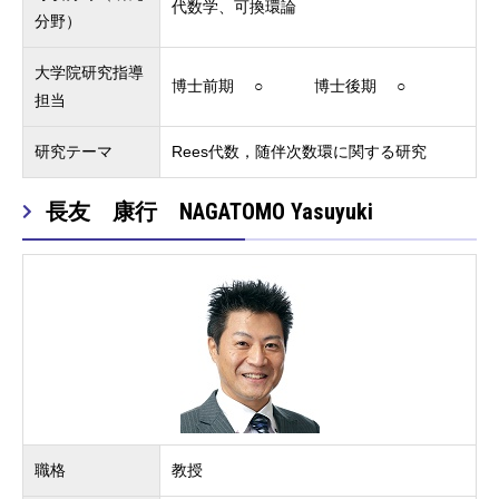
代数学、可換環論
分野）
大学院研究指導
博士前期 ○ 博士後期 ○
担当
研究テーマ
Rees代数，随伴次数環に関する研究
長友 康行 NAGATOMO Yasuyuki
職格
教授