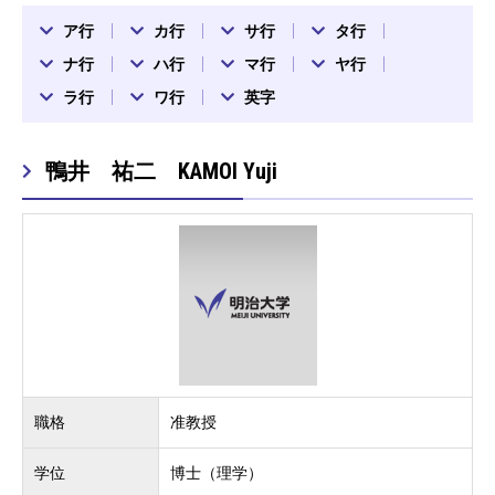
ア行
カ行
サ行
タ行
ナ行
ハ行
マ行
ヤ行
ラ行
ワ行
英字
鴨井 祐二 KAMOI Yuji
職格
准教授
学位
博士（理学）