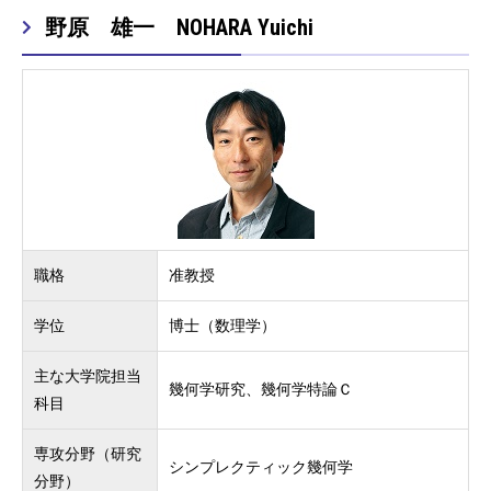
野原 雄一 NOHARA Yuichi
職格
准教授
学位
博士（数理学）
主な大学院担当
幾何学研究、幾何学特論Ｃ
科目
専攻分野（研究
シンプレクティック幾何学
分野）