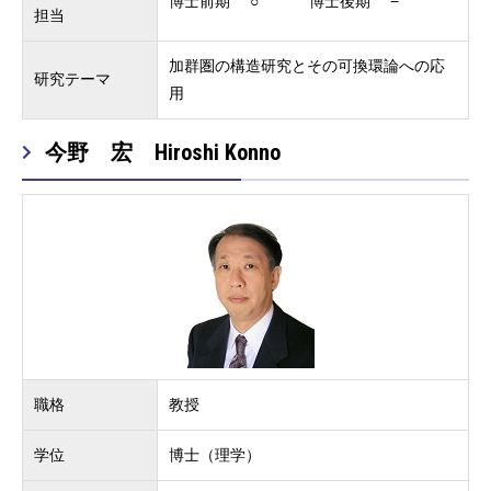
博士前期 ○ 博士後期 −
担当
加群圏の構造研究とその可換環論への応
研究テーマ
用
今野 宏 Hiroshi Konno
職格
教授
学位
博士（理学）