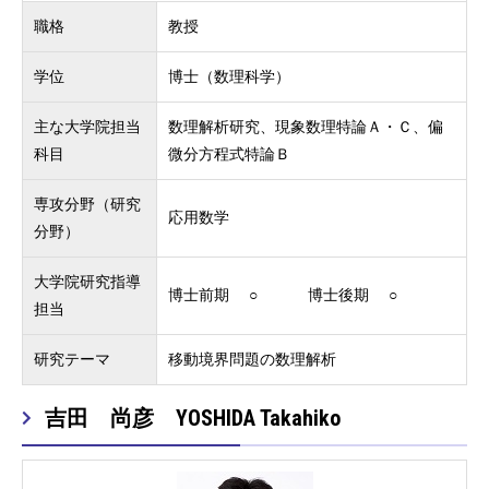
職格
教授
学位
博士（数理科学）
主な大学院担当
数理解析研究、現象数理特論Ａ・Ｃ、偏
科目
微分方程式特論Ｂ
専攻分野（研究
応用数学
分野）
大学院研究指導
博士前期 ○ 博士後期 ○
担当
研究テーマ
移動境界問題の数理解析
吉田 尚彦 YOSHIDA Takahiko