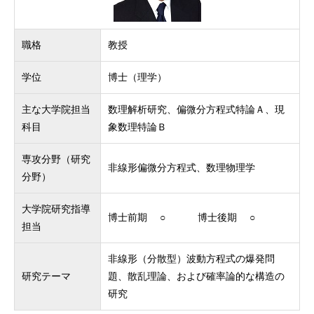
職格
教授
学位
博士（理学）
主な大学院担当
数理解析研究、偏微分方程式特論Ａ、現
科目
象数理特論Ｂ
専攻分野（研究
非線形偏微分方程式、数理物理学
分野）
大学院研究指導
博士前期 ○ 博士後期 ○
担当
非線形（分散型）波動方程式の爆発問
研究テーマ
題、散乱理論、および確率論的な構造の
研究