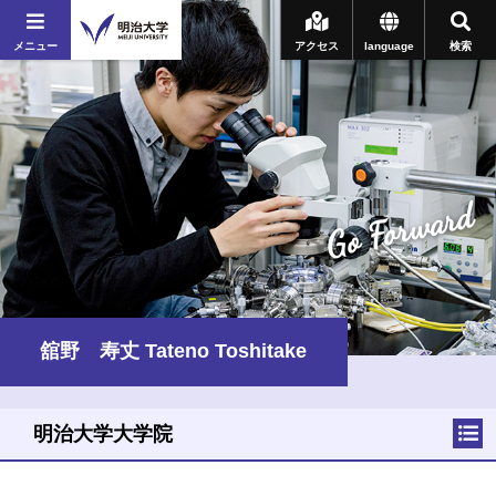
メニュー
アクセス
language
検索
Go Forward
舘野 寿丈 Tateno Toshitake
明治大学大学院