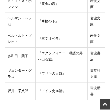
Ｅ・Ｔ・Ａ・ホ
岩波文
『黄金の壺』
フマン
庫
ヘルマン・ヘッ
岩波文
『車輪の下』
セ
庫
ベルトルト・ブ
岩波文
『三文オペラ』
レヒト
庫
『エクソフォニー 母語の外
岩波書
多和田 葉子
へ出る旅』
店
ギュンター・グ
集英社
『ブリキの太鼓』
ラス
文庫
岩波新
坂井 栄八郎
『ドイツ史10講』
書