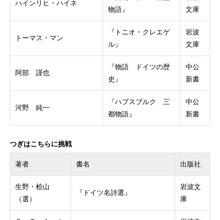
ハインリヒ・ハイネ
物語』
文庫
『トニオ・クレエゲ
岩波
トーマス・マン
ル』
文庫
『物語 ドイツの歴
中公
阿部 謹也
史』
新書
『ハプスブルク 三
中公
河野 純一
都物語』
新書
つぎはこちらに挑戦
著者
書名
出版社
生野・桧山
岩波文
『ドイツ名詩選』
（選）
庫