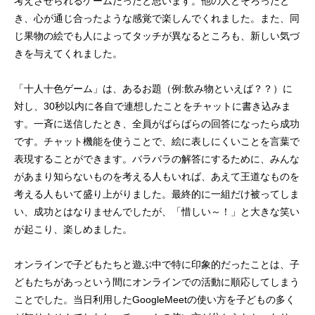
考えさせられるゲームだったと思います。他の人とそろったと
き、心が通じ合ったような感覚で楽しんでくれました。また、同
じ果物の絵でも人によってタッチが異なるところも、新しい気づ
きを与えてくれました。
「十人十色ゲーム」は、あるお題（例:飲み物といえば？？）に
対し、30秒以内に各自で連想したことをチャットに書き込みま
す。一斉に送信したとき、全員がばらばらの回答になったら成功
です。チャット機能を使うことで、絵に表しにくいことを言葉で
表現することができます。バラバラの解答にするために、みんな
があまり知らないものを考える人もいれば、あえて王道なものを
考える人もいて盛り上がりました。最終的に一組だけ被ってしま
い、成功とはなりませんでしたが、「惜しい～！」と大きな笑い
が起こり、楽しめました。
オンラインで子どもたちと遊ぶ中で特に印象的だったことは、子
どもたちがあっという間にオンラインでの活動に順応してしまう
ことでした。当日利用したGoogleMeetの使い方を子どもの多く