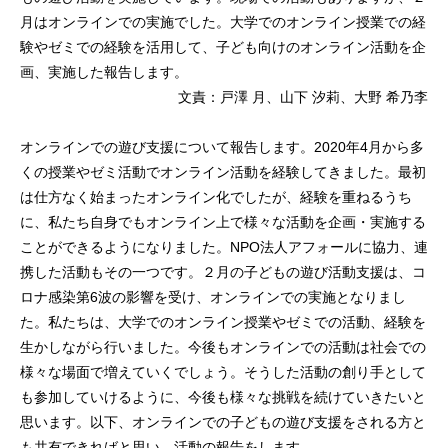
月はオンラインでの実施でした。大学でのオンライン授業での経
験やゼミでの経験を活用して、子ども向けのオンライン活動を企
画、実施した報告します。
文責：戸澤 月、山下 汐莉、大野 希乃李
オンラインでの遊び支援について報告します。2020年4月から多
くの授業やゼミ活動でオンライン活動を経験してきました。最初
は仕方なく始まったオンライン化でしたが、経験を重ねるうち
に、私たち自身でもオンライン上で様々な活動を企画・実施する
ことができるようになりました。NPO法人アフォールに協力、連
携した活動もその一つです。２月の子どもの遊び活動支援は、コ
ロナ感染第6波の影響を受け、オンラインでの実施となりまし
た。私たちは、大学でのオンライン授業やゼミでの活動、経験を
生かしながら行いました。今後もオンラインでの活動は社会での
様々な場面で増えていくでしょう。そうした活動の創り手として
も参加していけるように、今後も様々な挑戦を続けていきたいと
思います。以下、オンラインでの子どもの遊び支援をされる方と
も共有できればと思い、活動の報告をします。