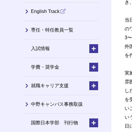
き
English Track
当
の
専任・特任教員一覧
3
外
入試情報
を
学費・奨学金
実
雰
就職キャリア支援
し
を
中野キャンパス事務取扱
い
い
国際日本学部 刊行物
日