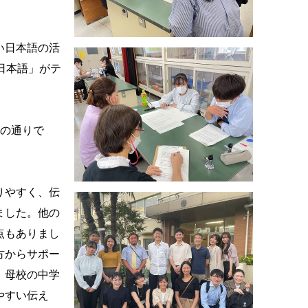
い日本語の活
日本語」がテ
下の通りで
りやすく、伝
ました。他の
点もありまし
方からサポー
、母校の中学
やすい伝え