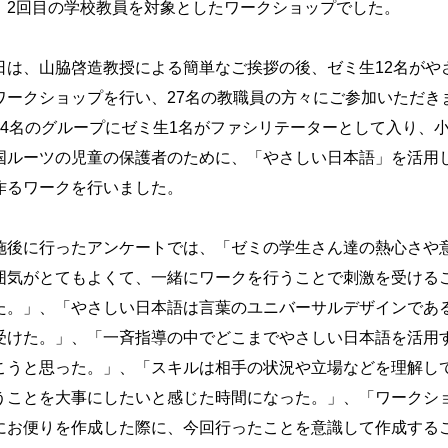
、2回目の学校教員を対象としたワークショップでした。
日は、山脇啓造教授による簡単なご挨拶の後、ゼミ生12名がや
ワークショップを行い、27名の教職員の方々にご参加いただき
〜4名のグループにゼミ生1名がファシリテーターとして入り、
国ルーツの児童の保護者のために、「やさしい日本語」を活用
作るワークを行いました。
施後に行ったアンケートでは、「ゼミの学生さん達の熱心さや
囲気がとてもよくて、一緒にワークを行うことで刺激を受ける
た。」、「やさしい日本語は言葉のユニバーサルデザインであ
受けた。」、「一斉指導の中でどこまでやさしい日本語を活用
こうと思った。」、「スキルは相手の状況や立場などを理解し
うことを大事にしたいと感じた時間になった。」、「ワークシ
にお便りを作成した際に、今回行ったことを意識して作成する