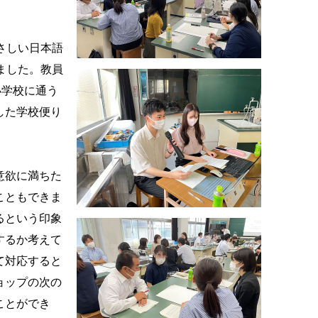
さしい日本語
ました。教員
小学校に通う
した学校便り
意欲に満ちた
こともできま
るという印象
するか考えて
て対応すると
ョップの次の
ことができ