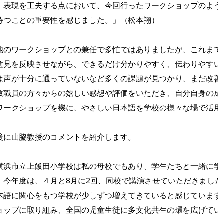
、表現を工夫する点において、今回行ったワークショップのよ
持つことの重要性を感じました。」（松本翔）
他のワークショップとの兼任で多忙ではありましたが、これま
意見を反映させながら、できるだけ分かりやすく、伝わりやす
は声が十分に通っていないなど多くの課題が見つかり、まだ改
教職員の方々からの嬉しい感想や評価をいただき、自分自身の
ワークショップを機に、やさしい日本語を学校の様々な場で活
後に山脇教授のコメントを紹介します。
横浜市立上飯田小学校は私の母校でもあり、学生たちと一緒に
。今年度は、４月と8月に2回、同校で講演させていただきまし
本語に関心をもつ学校が少しずつ増えてきていると感じていま
ョップに取り組み、全国の児童生徒に多文化共生の環を広げて