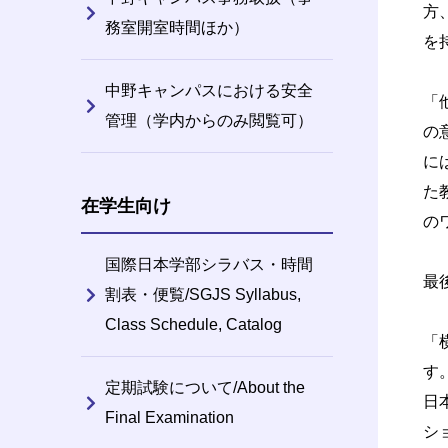
方
務室開室時間ほか）
を
中野キャンパスにおける安全
「
管理（学内からのみ閲覧可）
の
に
た
在学生向け
の
国際日本学部シラバス・時間
最
割表・便覧/SGJS Syllabus,
Class Schedule, Catalog
「
す
定期試験について/About the
日
Final Examination
シ