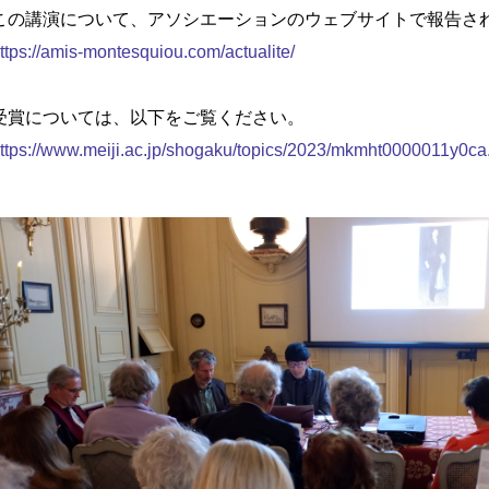
の講演について、アソシエーションのウェブサイトで報告さ
ttps://amis-montesquiou.com/actualite/
賞については、以下をご覧ください。
ttps://www.meiji.ac.jp/shogaku/topics/2023/mkmht0000011y0ca