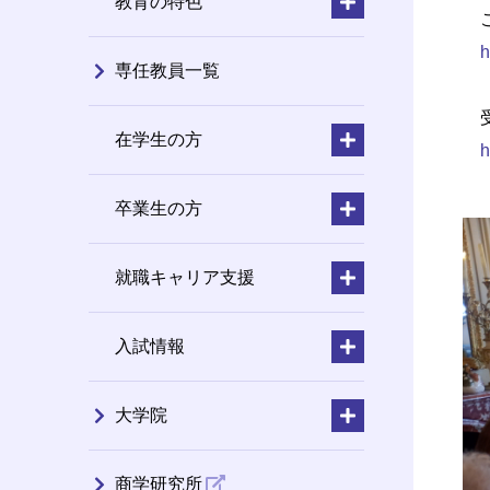
教育の特色
こ
h
専任教員一覧
受
在学生の方
h
卒業生の方
就職キャリア支援
入試情報
大学院
商学研究所