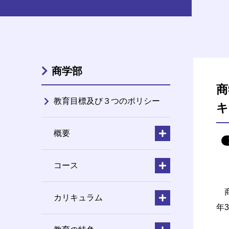
商学部
商
教育目標及び３つのポリシー
キ
概要
コース
商
カリキュラム
年3