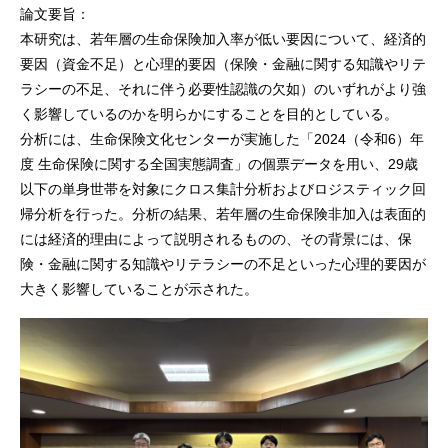
論文要旨：
本研究は、若年層の生命保険加入率が低い要因について、経済的
要因（資金不足）と心理的要因（保険・金融に関する知識やリテ
ラシーの不足、それに伴う必要性認識の欠如）のいずれがより強
く影響しているのかを明らかにすることを目的としている。
分析には、生命保険文化センターが実施した「
2024
（令和
6
）年
度 生命保険に関する全国実態調査」の個票データを用い、
29
歳
以下の単身世帯を対象にクロス集計分析およびロジスティック回
帰分析を行った。分析の結果、若年層の生命保険非加入は表面的
には経済的理由によって説明されるものの、その背景には、保
険・金融に関する知識やリテラシーの不足といった心理的要因が
大きく影響していることが示された。