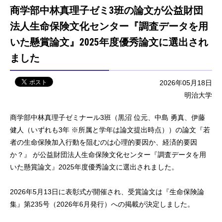
商学部中林真理子ゼミ3班の論文が公益財団
法人生命保険文化センター『調査データを用
いた懸賞論文』2025年度優秀論文に選出され
ました
2026年05月18日
明治大学
商学部中林真理子ゼミナール
3
班（黒沼 位元、中島 勇真、伊藤
健人（いずれも
3
年 ※所属と学年は論文提出時点））の論文『若
者の生命保険加入行動を阻むのは心理的要因か、経済的要因
か？』 が公益財団法人生命保険文化センター『調査データを用
いた懸賞論文』
2025
年度優秀論文に選出されました。
2026
年
5
月
13
日に表彰式が開催され、受賞論文は『生命保険論
集』第
235
号（
2026
年
6
月発行）への掲載が決定しました。