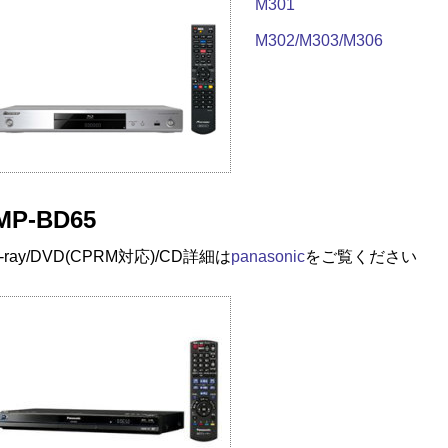
M301
M302/M303/M306
MP-BD65
u-ray/DVD(CPRM対応)/CD
詳細は
panasonic
をご覧ください