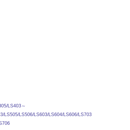
305/LS403～
03/LS505/LS506/LS603/LS604/LS606/LS703
LS706