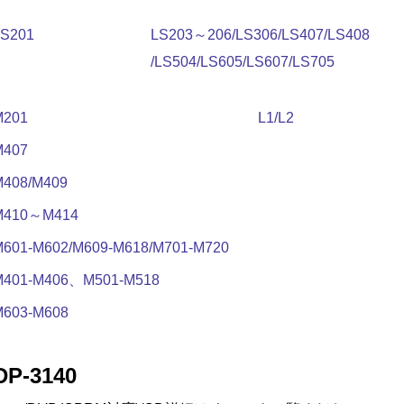
LS201
LS203～206/LS306/LS407/LS408
/LS504/LS605/LS607/LS705
M201
L1/L2
M407
M408/M409
M410～M414
M601-M602/M609-M618/M701-M720
M401-M406、M501-M518
M603-M608
DP-3140