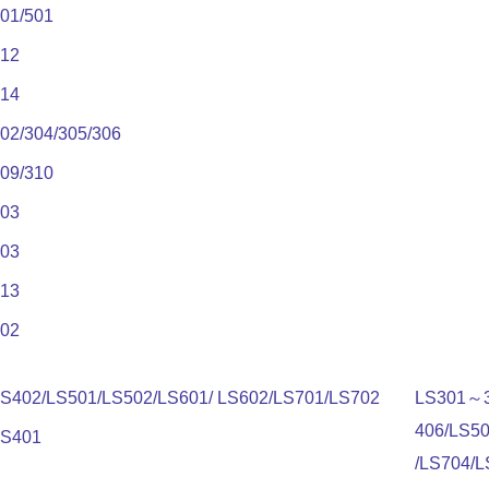
01/501
412
414
02/304/305/306
09/310
403
503
413
502
S402/LS501/LS502/LS601/ LS602/LS701/LS702
LS301～
406/LS5
LS401
/LS704/