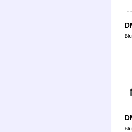
D
Bl
D
Bl