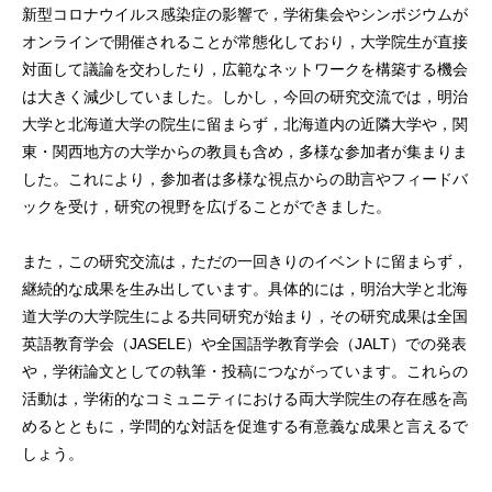
新型コロナウイルス感染症の影響で，学術集会やシンポジウムが
オンラインで開催されることが常態化しており，大学院生が直接
対面して議論を交わしたり，広範なネットワークを構築する機会
は大きく減少していました。しかし，今回の研究交流では，明治
大学と北海道大学の院生に留まらず，北海道内の近隣大学や，関
東・関西地方の大学からの教員も含め，多様な参加者が集まりま
した。これにより，参加者は多様な視点からの助言やフィードバ
ックを受け，研究の視野を広げることができました。
また，この研究交流は，ただの一回きりのイベントに留まらず，
継続的な成果を生み出しています。具体的には，明治大学と北海
道大学の大学院生による共同研究が始まり，その研究成果は全国
英語教育学会（JASELE）や全国語学教育学会（JALT）での発表
や，学術論文としての執筆・投稿につながっています。これらの
活動は，学術的なコミュニティにおける両大学院生の存在感を高
めるとともに，学問的な対話を促進する有意義な成果と言えるで
しょう。