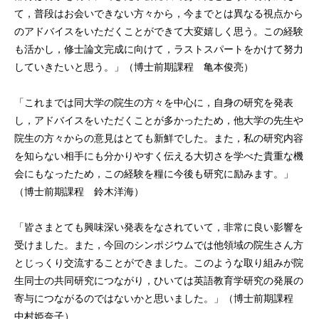
て，普段はお会いできない方々から，今までとは異なる視点から
のアドバイスをいただくことができて大変嬉しく思う。この経験
も活かし，修士論文完成に向けて，ラストスパートをかけて努力
していきたいと思う。」（博士前期課程 亀本俊亮）
「これまでは同大学の院生の方々を中心に，自身の研究を発表
し，アドバイスをいただくことが多かったため，他大学の先生や
院生の方々からの意見はとても新鮮でした。また，私の研究内容
を知らない相手にも分かりやすく伝える大切さを学べた貴重な機
会にもなったため，この経験を糧に今後も研究に励みます。」
（博士前期課程 鈴木洋海）
「皆さまとても興味深い発表をなされていて，非常に良い影響を
受けました。また，今回のシンポジウムでは他領域の院生さん方
とじっくり交流することができました。このような取り組みが院
生同士の共同研究につながり，ひいては英語教育学研究の発展の
寄与につながるのではないかと思いました。」（博士前期課程
中村姫奈子）