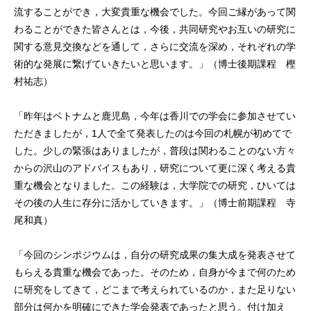
流することができ，大変貴重な機会でした。今回ご縁があって関
わることができた皆さんとは，今後，共同研究やお互いの研究に
関する意見交換などを通して，さらに交流を深め，それぞれの学
術的な発展に繋げていきたいと思います。」（博士後期課程 樫
村祐志）
「昨年はベトナムと鹿児島，今年は香川での学会に参加させてい
ただきましたが，1人で全て発表したのは今回の札幌が初めてで
した。少しの緊張はありましたが，普段は関わることのない方々
からの沢山のアドバイスもあり，研究について更に深く考える貴
重な機会となりました。この経験は，大学院での研究，ひいては
その後の人生に存分に活かしていきます。」（博士前期課程 寺
尾和真）
「今回のシンポジウムは，自分の研究成果の集大成を発表させて
もらえる貴重な機会であった。そのため，自身が今まで何のため
に研究をしてきて，どこまで考えられているのか，また足りない
部分は何かを明確にできた学会発表であったと思う。付け加え