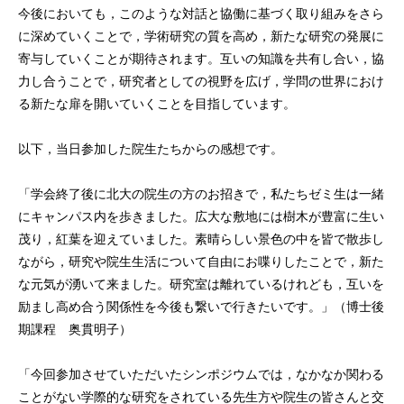
今後においても，このような対話と協働に基づく取り組みをさら
に深めていくことで，学術研究の質を高め，新たな研究の発展に
寄与していくことが期待されます。互いの知識を共有し合い，協
力し合うことで，研究者としての視野を広げ，学問の世界におけ
る新たな扉を開いていくことを目指しています。
以下，当日参加した院生たちからの感想です。
「学会終了後に北大の院生の方のお招きで，私たちゼミ生は一緒
にキャンパス内を歩きました。広大な敷地には樹木が豊富に生い
茂り，紅葉を迎えていました。素晴らしい景色の中を皆で散歩し
ながら，研究や院生生活について自由にお喋りしたことで，新た
な元気が湧いて来ました。研究室は離れているけれども，互いを
励まし高め合う関係性を今後も繋いで行きたいです。」（博士後
期課程 奥貫明子）
「今回参加させていただいたシンポジウムでは，なかなか関わる
ことがない学際的な研究をされている先生方や院生の皆さんと交