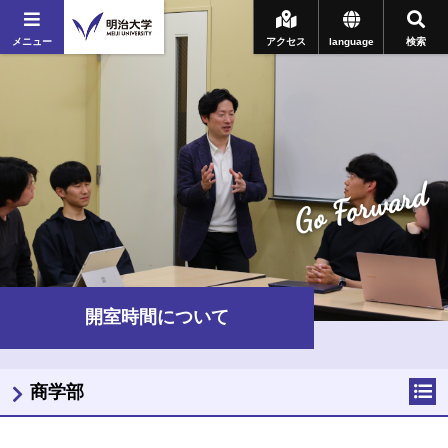
メニュー
アクセス
language
検索
Go Forward
開室時間について
商学部