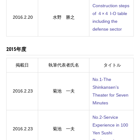
Construction steps
of ４×４ I‐O table
2016.2.20
水野 勝之
including the
defense sector
2015年度
掲載日
執筆代表者氏名
タイトル
No.1-The
Shinkansen’s
2016.2.23
菊池 一夫
Theater for Seven
Minutes
No.2-Service
Experience in 100
2016.2.23
菊池 一夫
Yen Sushi