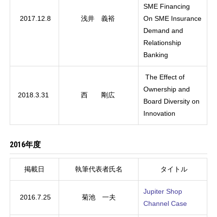
SME Financing
2017.12.8
浅井 義裕
On SME Insurance
Demand and
Relationship
Banking
The Effect of
Ownership and
2018.3.31
西 剛広
Board Diversity on
Innovation
2016年度
掲載日
執筆代表者氏名
タイトル
Jupiter Shop
2016.7.25
菊池 一夫
Channel Case