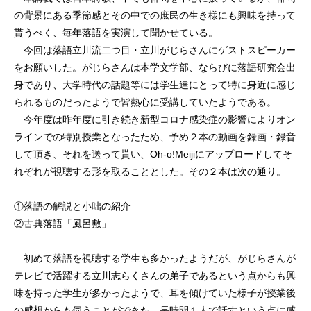
の背景にある季節感とその中での庶民の生き様にも興味を持って
貰うべく、毎年落語を実演して聞かせている。
今回は落語立川流二つ目・立川がじらさんにゲストスピーカー
をお願いした。がじらさんは本学文学部、ならびに落語研究会出
身であり、大学時代の話題等には学生達にとって特に身近に感じ
られるものだったようで皆熱心に受講していたようである。
今年度は昨年度に引き続き新型コロナ感染症の影響によりオン
ラインでの特別授業となったため、予め２本の動画を録画・録音
して頂き、それを送って貰い、Oh-o!Meijiにアップロードしてそ
れぞれが視聴する形を取ることとした。その２本は次の通り。
①落語の解説と小咄の紹介
②古典落語「風呂敷」
初めて落語を視聴する学生も多かったようだが、がじらさんが
テレビで活躍する立川志らくさんの弟子であるという点からも興
味を持った学生が多かったようで、耳を傾けていた様子が授業後
の感想からも伺うことができた。長時間１人で話すという点に感