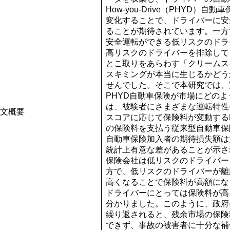
How-you-Drive
（
PHYD
）自動車
変化することで、ドライバーに安
ることが期待されています。一方
安全運転ができる低リスクのドラ
高リスクのドライバーを排除して
とこ取りをあらわす「クリームス
スキミングが本当に生じるかどう
せんでした。そこで本研究では、
PHYD
自動車保険が市場にどのよ
は、被験者にさまざまな運転特性
文概要
スコアに応じて保険料が変動する
の保険料を支払う従来型自動車保
自動車保険加入者の期待損失額は
統計上有意な差があることが示さ
保険会社は低リスクのドライバー
方で、低リスクのドライバーが離
高くなることで保険料が高額にな
ドライバーにとっては保険料が高
分かりました。このように、政府
繰り返されると、残余市場の保険
できず、事故の被害者に十分な補