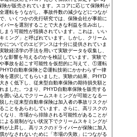
保険が販売されています。スコアに応じて保険料が
全運転をうながし、事故件数の減少などにつなが
で、いくつかの先行研究では、保険会社が事前に
イバーを選別することで大きな利益を生み出し、
しまう可能性が指摘されています。これは、いい
キミング」と呼ばれています。しかし、クリーム
かについてのエビデンスは十分に提供されていま
実験経済学の手法を用いて実験データを収集し、
うな影響を与えるのかを検証しています。実験で
や事故を起こす可能性を仮想的に与えて、①運転
PHYD
自動車保険と②運転技術にかかわらず一律
険を選択してもらいました。実験の結果、
PHYD
大きく低下し、従来型自動車保険の期待損失額と
れました。つまり、
PHYD
自動車保険を販売する
を囲い込んでクリームスキミングが可能となる一
脱した従来型自動車保険は加入者の事故リスクが
ることをあらわしています。さらに、高リスクの
くなり、市場から排除される可能性があることが
による規制がない状況下でクリームスキミングが
料が上昇し、高リスクのドライバーが保険に加入
償がなされないために「市場の失敗」につながる