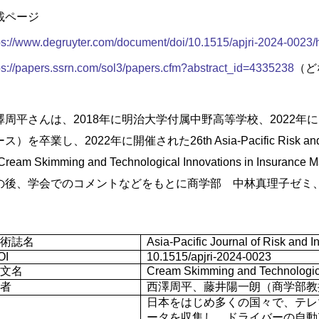
載ページ
ps://www.degruyter.com/document/doi/10.1515/apjri-2024-0023/
ps://papers.ssrn.com/sol3/papers.cfm?abstract_id=4335238
（ど
澤周平さんは、
2018
年に明治大学付属中野高等学校、
2022
年に
ース）を卒業し、
2022
年に開催された
26th Asia-Pacific Risk a
Cream Skimming and Technological Innovations in Insurance M
の後、学会でのコメントなどをもとに商学部 中林真理子ゼミ
術誌名
Asia-Pacific Journal of Risk and 
OI
10.1515/apjri-2024-0023
文名
Cream Skimming and Technologica
者
西澤周平、藤井陽一朗（商学部教
日本をはじめ多くの国々で、テレ
ータを収集し、ドライバーの自動