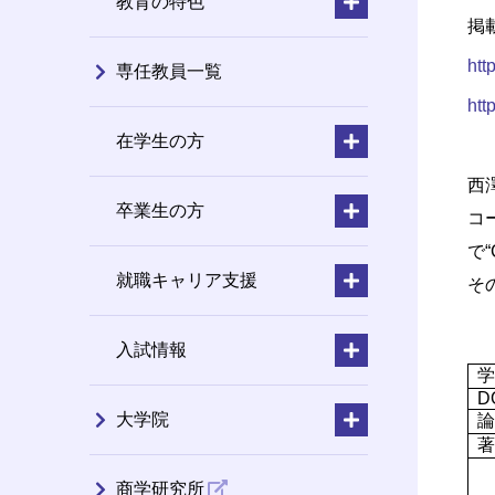
教育の特色
掲
htt
専任教員一覧
htt
在学生の方
西
卒業生の方
コ
で“
就職キャリア支援
そ
入試情報
学
D
大学院
論
著
商学研究所