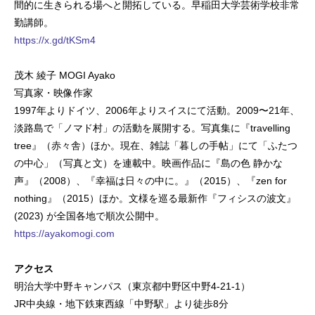
間的に生きられる場へと開拓している。早稲田大学芸術学校非常
勤講師。
https://x.gd/tKSm4
茂木 綾子 MOGI Ayako
写真家・映像作家
1997年よりドイツ、2006年よりスイスにて活動。2009〜21年、
淡路島で「ノマド村」の活動を展開する。写真集に『travelling
tree』（赤々舎）ほか。現在、雑誌「暮しの手帖」にて「ふたつ
の中心」（写真と文）を連載中。映画作品に『島の色 静かな
声』（2008）、『幸福は日々の中に。』（2015）、『zen for
nothing』（2015）ほか。文様を巡る最新作『フィシスの波文』
(2023) が全国各地で順次公開中。
https://ayakomogi.com
アクセス
明治大学中野キャンパス（東京都中野区中野4-21-1）
JR中央線・地下鉄東西線「中野駅」より徒歩8分