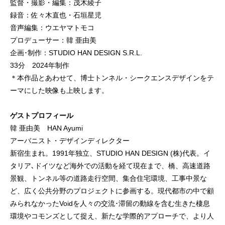
監督・撮影・編集：茂木綾子
録音：佐々木直也・石垣星児
音声編集：ウエヤマトモコ
プロデューサー：韓 亜由美
企画･制作：STUDIO HAN DESIGN S.R.L.
33分 2024年制作
＊本作品とあわせて、博士トンネル・シークエンスデザインをテ
ーマにした映像も上映します。
ゲストプロフィール
韓 亜由美 HAN Ayumi
アーバニスト・デザインディレクター
新宿生まれ。1991年独立、STUDIO HAN DESIGN (株)代表。イ
タリア､ドイツなど海外での活動を経て現在まで、橋、高速道路
景観、トンネル等の道路走行空間、集合住宅環境、工事中景な
ど、広く公共分野のプロジェクトに参画する。現代都市の中で顧
みられなかったVoidを人々の交流･滞留の動線を含む生きた棲息
環境やコモンズとして捉え、新たな学際的アプローチで、より人