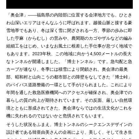
「奥会津」——福島県の内陸部に位置する会津地方でも、ひとき
わ山深いエリアはそんなふうに呼ばれます。越後山脈と接する豪
雪地帯でもあり、冬は深く雪に閉ざされる一方、季節の歩みに即
した苧麻（からむし）の営みや、農閑期のカゴやザルなどの編み
組細工をはじめ、いまなお風土に根差した手仕事が息づく地域で
もあります。2023年秋、この地域に向かう4,500メートルの長大
なトンネルが開通しました。「博士トンネル」です。急勾配と急
カーブが連なり、冬季には積雪により閉鎖され、奥会津の最奥
部、昭和村と山向こうの都市部との障壁をなしてきた「博士峠」
のバイパス道路整備の一環として手がけられました。これにより
年間を通した救急医療機関へのアクセスが確保され、奥会津での
暮らしの質の向上が期待されています。その反面、厳しい自然環
境とともに形成されてきた、奥会津ならではの生活文化がこれを
機に失われるのではないかと危惧されてもいます。
そうした状況をふまえ、博士トンネルのシークエンスデザインの
設計者である韓亜由美さんの企画により、美しく、そして生き生