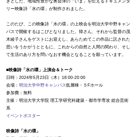
きとした、地域性豊かな奥会津の「いま」を伝えるドキュメンタ
リー映像詩「水の環」が制作されました。
このたび、この映像詩「水の環」の上映会を明治大学中野キャン
パスで開催するはこびとなりました。韓さん、それから監督の茂
木綾子さんをゲストにお迎えし、あらためてこの作品に託された
思いをうかがうとともに、これからの自然と人間の関わり、そし
て生活のあり方を問いなおす機会となることを願っています。
■映像詩「水の環」上演会＆トーク
日時：2024年5月23日（木）18:00-20:00
会場：
明治大学中野キャンパス
低層棟・５Fホール
参加費：無料
主催：明治大学大学院 理工学研究科建築・都市学専攻 総合芸術
系
イベントポスター
映像詩「水の環」