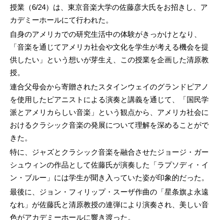
授業（6/24）は、東京音楽大学の佐藤彦大氏をお招きし、ア
カデミーホールにて行われた。
自身のアメリカでの研究生活中の体験がきっかけとなり、
「音楽を通じてアメリカ社会や文化を学生が考える機会を提
供したい」という想いが芽生え、この授業を企画した清原教
授。
連合父母会から寄贈されたスタインウェイのグランドピアノ
を使用したピアニストによる演奏と講義を通じて、「国民学
派とアメリカらしい音楽」という観点から、アメリカ社会に
おけるクラシック音楽の発展について理解を深めることがで
きた。
特に、ジャズとクラシック音楽を融合させたジョージ・ガー
シュウィンの作品として佐藤氏が演奏した「ラプソディ・イ
ン・ブルー」には学生が聞き入っていた姿が印象的だった。
最後に、ジョン・フィリップ・スーザ作曲の「星条旗よ永遠
なれ」が佐藤氏と清原教授の連弾により演奏され、美しい音
色がアカデミーホールに響き渡った。