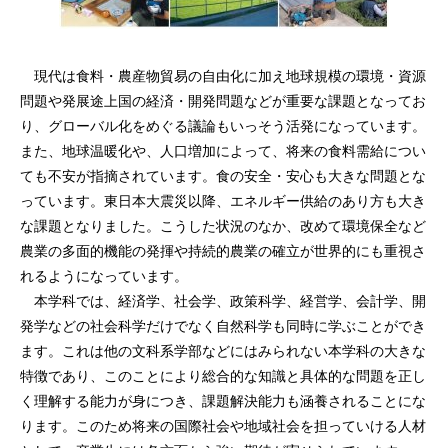
現代は食料・農産物貿易の自由化に加え地球規模の環境・資源
問題や発展途上国の経済・開発問題などが重要な課題となってお
り、グローバル化をめぐる議論もいっそう活発になっています。
また、地球温暖化や、人口増加によって、将来の食料需給につい
ても不安が指摘されています。食の安全・安心も大きな問題とな
っています。東日本大震災以降、エネルギー供給のあり方も大き
な課題となりました。こうした状況のなか、改めて環境保全など
農業の多面的機能の発揮や持続的農業の確立が世界的にも重視さ
れるようになっています。
本学科では、経済学、社会学、政策科学、経営学、会計学、開
発学などの社会科学だけでなく自然科学も同時に学ぶことができ
ます。これは他の文科系学部などにはみられない本学科の大きな
特徴であり、このことにより総合的な知識と具体的な問題を正し
く理解する能力が身につき、課題解決能力も涵養されることにな
ります。このため将来の国際社会や地域社会を担っていける人材