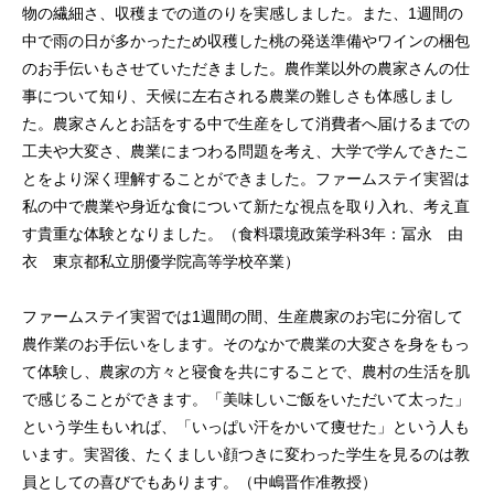
物の繊細さ、収穫までの道のりを実感しました。また、1週間の
中で雨の日が多かったため収穫した桃の発送準備やワインの梱包
のお手伝いもさせていただきました。農作業以外の農家さんの仕
事について知り、天候に左右される農業の難しさも体感しまし
た。農家さんとお話をする中で生産をして消費者へ届けるまでの
工夫や大変さ、農業にまつわる問題を考え、大学で学んできたこ
とをより深く理解することができました。ファームステイ実習は
私の中で農業や身近な食について新たな視点を取り入れ、考え直
す貴重な体験となりました。（食料環境政策学科3年：冨永 由
衣 東京都私立朋優学院高等学校卒業）
ファームステイ実習では1週間の間、生産農家のお宅に分宿して
農作業のお手伝いをします。そのなかで農業の大変さを身をもっ
て体験し、農家の方々と寝食を共にすることで、農村の生活を肌
で感じることができます。「美味しいご飯をいただいて太った」
という学生もいれば、「いっぱい汗をかいて痩せた」という人も
います。実習後、たくましい顔つきに変わった学生を見るのは教
員としての喜びでもあります。（中嶋晋作准教授）