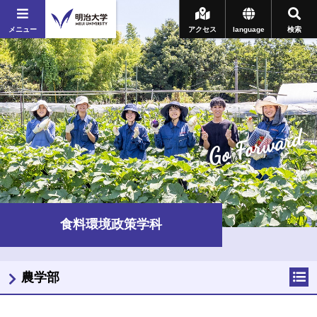
メニュー
アクセス
language
検索
Go Forward
食料環境政策学科
農学部