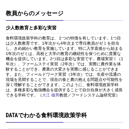
教員からのメッセージ
少人数教育と多彩な実習
食料環境政策学科の教育は、２つの特徴を有しています。1つ目
は少人数教育です。1年次から4年次まで専任教員がゼミを担当
し、きめ細かい教育を実施しています。特に入学直後から始まる
1年次のゼミは、高校と大学の教育の継続性を保つために貴重な
機会を提供しています。2つ目は多彩な実習です。農場実習Ⅰ（1
年次）、ファームステイ実習（2年次）では、実際に農作業を体
験することができ、農業の大変さを実際に感じることができま
す。また、フィールドワーク実習（3年次）では、生産や流通の
現場を見聞することで、現在の食と農の抱える問題点や可能性を
深く理解することができます。このように、食料環境政策学科
は、多種多彩な勉強機会を提供することで自分自身が大きく成長
できる学科です。（
大江 徹男
教授／フードシステム論研究室）
DATAでわかる食料環境政策学科