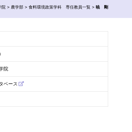
学院
農学部
食料環境政策学科 専任教員一覧
暁 剛
）
学院
タベース