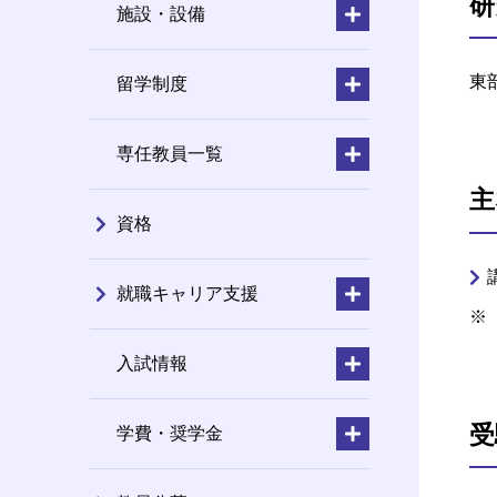
研
施設・設備
東
留学制度
専任教員一覧
主
資格
就職キャリア支援
入試情報
受
学費・奨学金