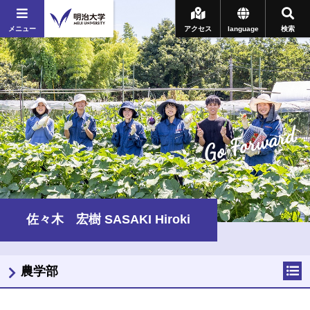
メニュー
アクセス
language
検索
Go Forward
佐々木 宏樹 SASAKI Hiroki
農学部