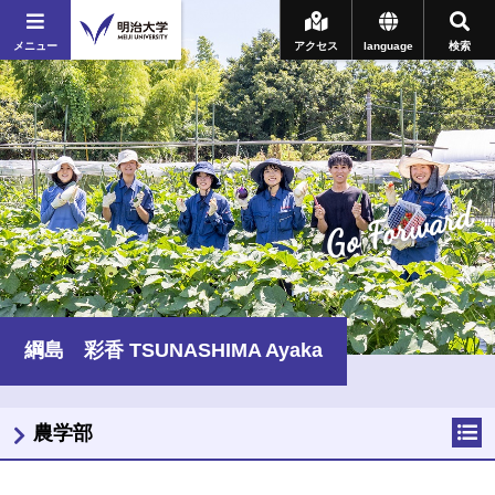
メニュー
アクセス
language
検索
Go Forward
綱島 彩香 TSUNASHIMA Ayaka
農学部