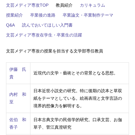
文芸メディア専攻TOP
教員紹介
カリキュラム
授業紹介
卒業後の進路
卒業論文・卒業制作テーマ
Q&A
読んでおいてほしい入門書
文芸メディア専攻在学生・卒業生の活躍
文芸メディア専攻の授業を担当する文学部専任教員
伊藤 氏
近現代の文学・藝術とその背景となる思想。
貴
日本近世小説史の研究。特に後期の読本と草双
内村 和
紙をテーマとしている。絵画表現と文学言語の
至
境界的想像力を解明する。
佐伯 和
日本古典文学の民俗学的研究。口承文芸、お伽
香子
草子、菅江真澄研究