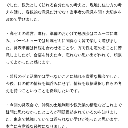
でした。観光として訪れる自分たちの考えと、現地に住む方の考
えを話し、客観的な意見だけでなく当事者の意見を聞く大切さを
改めて学びました。
・高ゼミの運営、進行、準備のおかげで勉強会はスムーズに進
み、バーベキューでは所属ゼミに関係なく皆で楽しく遊びまし
た。発表準備は日程を合わせることや、方向性を定めることに苦
戦しましたが、合宿を終えた今、忘れない思い出が作れて、頑張
ってよかったと感じます。
・普段のゼミ活動では学べないことに触れる貴重な機会でした。
今後、目の前の情報を鵜呑みにせず、情報を取捨選択し自らの考
えを持つこということを徹底したいです。
・今回の発表会で、沖縄の土地利用や観光業の構造などこれまで
疑問に思わなかったところが問題提起されているのを知りまし
た。東京で勉強していては得られない学びがあったと思います。
本当に有意義な経験になりました。