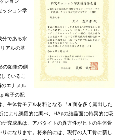
セッション
セッション学
成分である水
テリアルの基
形の鉛筆の側
電しているこ
歯のエナメル
p 粒子の配
、生体骨モデル材料となる 「
a
面を多く露出した
析により網羅的に調べ、HApの結晶面に特異的に吸
の研究成果は、アパタイトの異方性がヒトの生体骨
かりになります。将来的には、現行の人工骨に新し