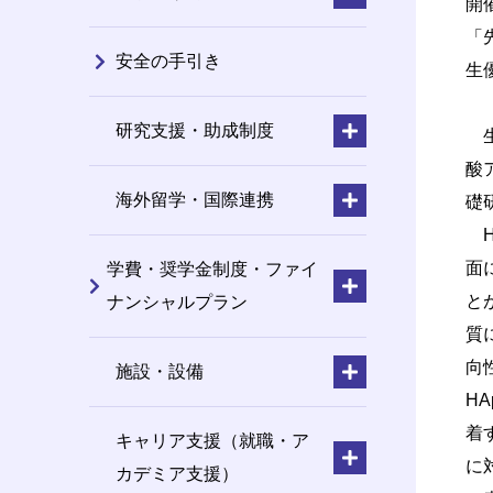
開
「
安全の手引き
生
研究支援・助成制度
生
酸
海外留学・国際連携
礎
H
面
学費・奨学金制度・ファイ
と
ナンシャルプラン
質
向
施設・設備
H
着
キャリア支援（就職・ア
に
カデミア支援）