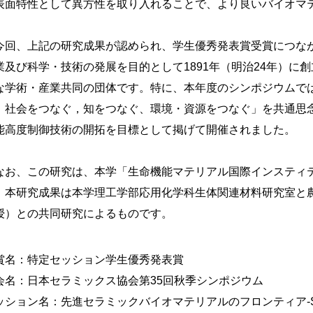
表面特性として異方性を取り入れることで、より良いバイオマ
回、上記の研究成果が認められ、学生優秀発表賞受賞につな
業及び科学・技術の発展を目的として1891年（明治24年）に
な学術・産業共同の団体です。特に、本年度のシンポジウムで
、社会をつなぐ，知をつなぐ、環境・資源をつなぐ」を共通思念
能高度制御技術の開拓を目標として掲げて開催されました。
お、この研究は、本学「生命機能マテリアル国際インスティ
、本研究成果は本学理工学部応用化学科生体関連材料研究室と
授）との共同研究によるものです。
賞名：特定セッション学生優秀発表賞
会名：日本セラミックス協会第35回秋季シンポジウム
ッション名：先進セラミックバイオマテリアルのフロンティア-S