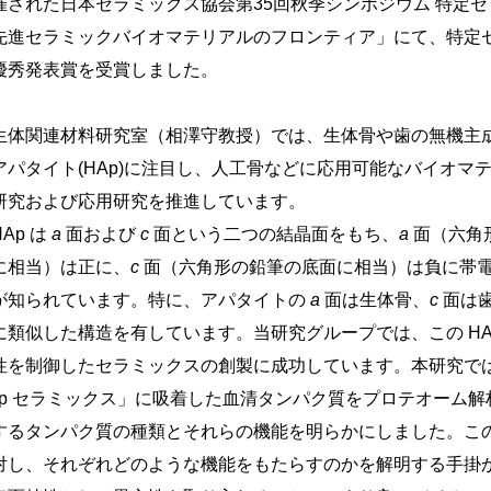
催された日本セラミックス協会第35回秋季シンポジウム 特定
先進セラミックバイオマテリアルのフロンティア」にて、特定
優秀発表賞を受賞しました。
体関連材料研究室（相澤守教授）では、生体骨や歯の無機主
アパタイト(HAp)に注目し、人工骨などに応用可能なバイオマ
研究および応用研究を推進しています。
Ap は
a
面および
c
面という二つの結晶面をもち、
a
面（六角
に相当）は正に、
c
面（六角形の鉛筆の底面に相当）は負に帯
が知られています。特に、アパタイトの
a
面は生体骨、
c
面は
に類似した構造を有しています。当研究グループでは、この HA
性を制御したセラミックスの創製に成功しています。本研究では
Ap セラミックス」に吸着した血清タンパク質をプロテオーム解
するタンパク質の種類とそれらの機能を明らかにしました。こ
対し、それぞれどのような機能をもたらすのかを解明する手掛