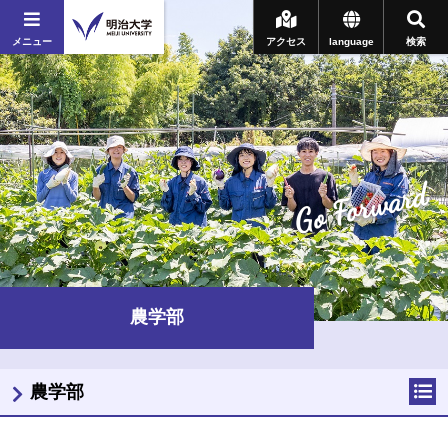
メニュー
アクセス
language
検索
Go Forward
農学部
農学部