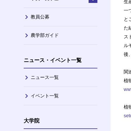
生
一
教員公募
と
た
農学部ガイド
ス
ル
後
ニュース・イベント一覧
関
ニュース一覧
植
www
イベント一覧
植
set
大学院