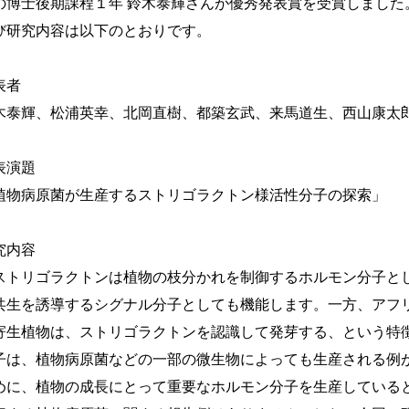
の博士後期課程１年 鈴木泰輝さんが優秀発表賞を受賞しました
び研究内容は以下のとおりです。
表者
木泰輝、松浦英幸、北岡直樹、都築玄武、来馬道生、西山康太
表演題
植物病原菌が生産するストリゴラクトン様活性分子の探索」
究内容
トリゴラクトンは植物の枝分かれを制御するホルモン分子と
共生を誘導するシグナル分子としても機能します。一方、アフ
寄生植物は、ストリゴラクトンを認識して発芽する、という特
子は、植物病原菌などの一部の微生物によっても生産される例
めに、植物の成長にとって重要なホルモン分子を生産している