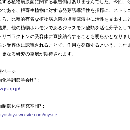
産する植物病原菌に関する報告例はありませんでした。今回、
つである、根寄生植物に対する発芽誘導活性を指標に、ストリ
ころ、比較的有名な植物病原菌の培養濾液中に活性を見出すこ
結果、他の植物ホルモンであるジャスモン酸類を活性分子とし
トリゴラクトンの受容体に直接結合することも明らかとなりま
モン受容体に認識されることで、作用を発揮するという、これ
、更なる研究の発展が期待されます。
連ページ
物化学調節学会HP：
.jscrp.jp/
物制御化学研究室HP：
oyoshiya.wixsite.com/mysite