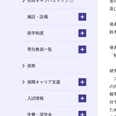
生田キャンパスマップ
室
及
施設・設備
発
鈴
留学制度
発
専任教員一覧
「
資格
研
ス
就職キャリア支援
の
根
入試情報
分
た
学費・奨学金