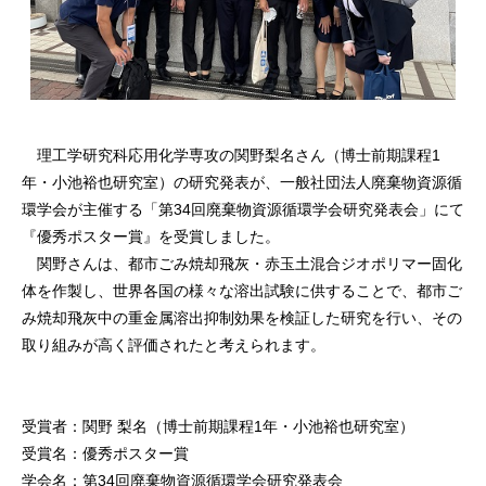
理工学研究科応用化学専攻の関野梨名さん（博士前期課程1
年・小池裕也研究室）の研究発表が、一般社団法人廃棄物資源循
環学会が主催する「第34回廃棄物資源循環学会研究発表会」にて
『優秀ポスター賞』を受賞しました。
関野さんは、都市ごみ焼却飛灰・赤玉土混合ジオポリマー固化
体を作製し、世界各国の様々な溶出試験に供することで、都市ご
み焼却飛灰中の重金属溶出抑制効果を検証した研究を行い、その
取り組みが高く評価されたと考えられます。
受賞者：関野 梨名（博士前期課程1年・小池裕也研究室）
受賞名：優秀ポスター賞
学会名：第34回廃棄物資源循環学会研究発表会