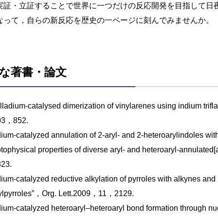
実証・立証することで世界に一つだけの反応開発を目指して日
なって，自らの新反応を歴史の一ページに刻んでみませんか。
な著書・論文
lladium-catalysed dimerization of vinylarenes using indium trif
03，852.
dium-catalyzed annulation of 2-aryl- and 2-heteroarylindoles wit
tophysical properties of diverse aryl- and heteroaryl-annul
23.
dium-catalyzed reductive alkylation of pyrroles with alkynes and 
ylpyrroles”，Org. Lett.2009，11，2129.
dium-catalyzed heteroaryl–heteroaryl bond formation through nu