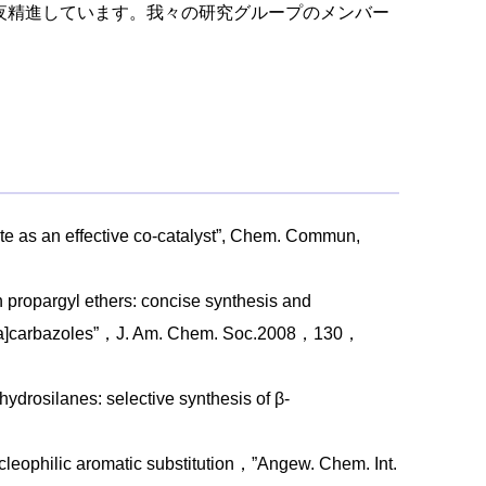
夜精進しています。我々の研究グループのメンバー
late as an effective co-catalyst”, Chem. Commun,
h propargyl ethers: concise synthesis and
ated[a]carbazoles”，J. Am. Chem. Soc.2008，130，
hydrosilanes: selective synthesis of β-
cleophilic aromatic substitution，”Angew. Chem. Int.