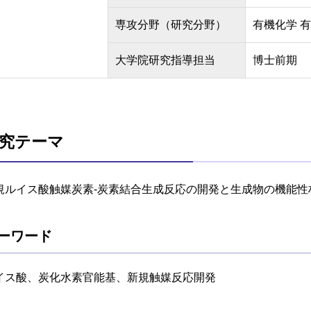
専攻分野（研究分野）
有機化学 
大学院研究指導担当
博士前期
究テーマ
規ルイス酸触媒炭素‐炭素結合生成反応の開発と生成物の機能性
ーワード
イス酸、炭化水素官能基、新規触媒反応開発