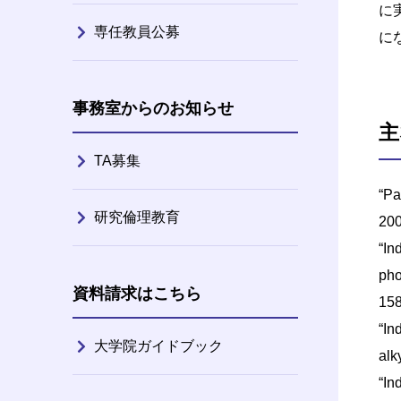
に
専任教員公募
に
事務室からのお知らせ
主
TA募集
“Pa
研究倫理教育
20
“In
pho
資料請求はこちら
158
“In
大学院ガイドブック
alk
“In