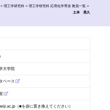
理工学研究科
理工学研究科 応用化学専攻 教員一覧
土本 晃久
）
学大学院
タベース
室
o■meiji.ac.jp（■を@に置き換えてください）