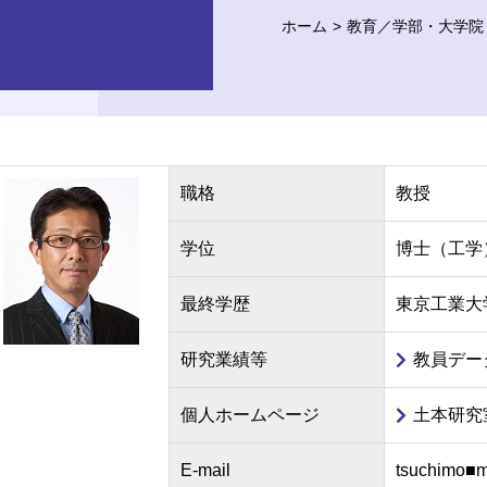
ホーム
教育／学部・大学院
職格
教授
学位
博士（工学
最終学歴
東京工業大
研究業績等
教員デー
個人ホームページ
土本研究
E-mail
tsuchim