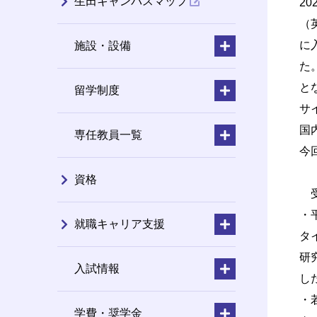
生田キャンパスマップ
2
（
に
施設・設備
た
と
留学制度
サ
国
専任教員一覧
今
資格
受
・
就職キャリア支援
タイト
研
入試情報
し
・
学費・奨学金