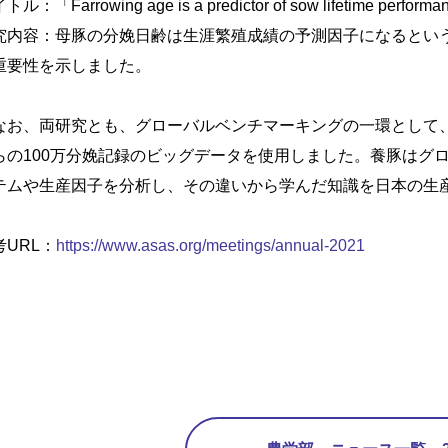
ル：「Farrowing age is a predictor of sow lifetime perform
究内容：母豚の分娩日齢は生涯繁殖成績の予測因子になるとい
重要性を示しました。
お、両研究とも、グローバルベンチマーキングの一環として、
らの100万分娩記録のビッグデータを使用しました。養豚はグ
テムや生産因子を分析し、その違いから学んだ知識を日本の生
考URL：
https://www.asas.org/meetings/annual-2021