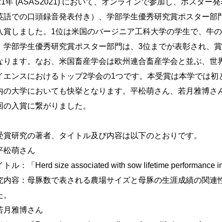
021年 (ASAS2021) において、オンラインで参加し、ポスター
英語での口頭録音発表付き）、学部学生優秀研究賞ポスター部門
入賞しました。1位は米国のバージニア工科大学の学生で、牛
。学部学生優秀研究賞ポスター部門は、3位までが表彰され、
なります。なお、米国畜産学会は欧州連合畜産学会と並ぶ、世
イエンスにおけるトップ2学会の1つです。本受賞は本学では初
内の大学においても快挙となります。平松萌さん、若月雅博さ
回の入賞に繋がりました。
賞研究の著者、タイトル及び内容は以下のとおりです。
平松萌さん
ル：「Herd size associated with sow lifetime performance i
究内容：母豚数で表される農場サイズと母豚の生涯成績の関連
た。
若月雅博さん