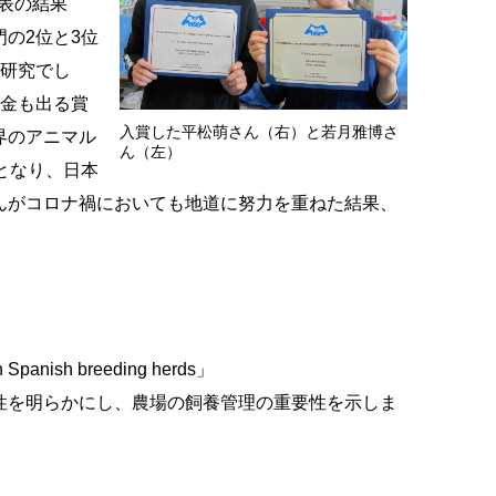
発表の結果
の2位と3位
の研究でし
賞金も出る賞
入賞した平松萌さん（右）と若月雅博さ
界のアニマル
ん（左）
となり、日本
んがコロナ禍においても地道に努力を重ねた結果、
n Spanish breeding herds」
性を明らかにし、農場の飼養管理の重要性を示しま