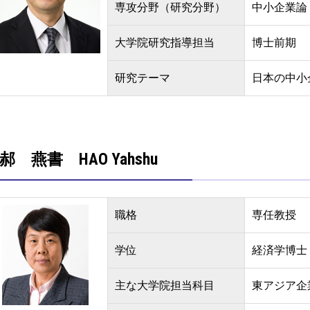
専攻分野（研究分野）
中小企業論
大学院研究指導担当
博士前期
研究テーマ
日本の中小
郝 燕書 HAO Yahshu
職格
専任教授
学位
経済学博士
主な大学院担当科目
東アジア企