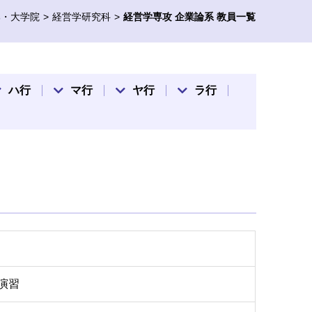
部・大学院
経営学研究科
経営学専攻 企業論系 教員一覧
ハ行
マ行
ヤ行
ラ行
演習