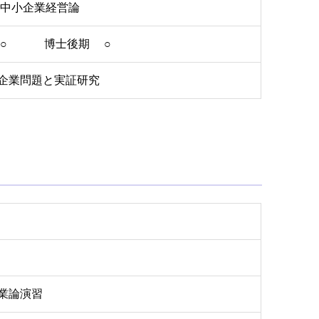
 中小企業経営論
 ○ 博士後期 ○
企業問題と実証研究
業論演習