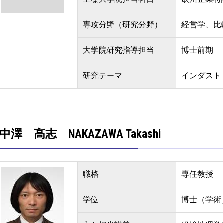
専攻分野（研究分野）
経営学、比
大学院研究指導担当
博士前期
研究テーマ
インダスト
中澤 高志 NAKAZAWA Takashi
職格
専任教授
学位
博士（学術