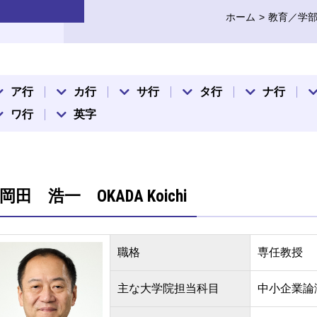
ホーム
教育／学
ア行
カ行
サ行
タ行
ナ行
ワ行
英字
岡田 浩一 OKADA Koichi
職格
専任教授
主な大学院担当科目
中小企業論