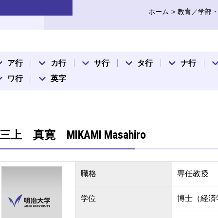
ホーム
教育／学部
ア行
カ行
サ行
タ行
ナ行
ワ行
英字
三上 真寛 MIKAMI Masahiro
職格
専任教授
学位
博士（経済