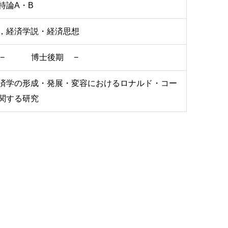
特論A・B
，経済学説・経済思想
 − 博士後期 −
済学の形成・発展・変容におけるロナルド・コー
関する研究