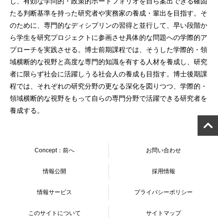
し、有効な学問的・政策的ポートフォリオを自ら案出できる確固
たる判断基準を持った研究者や実務家の養成・輩出を目指す。そ
のために、専門的なディシプリンの習得と並行して、早い段階か
ら学生を研究プロジェクトに参画させ具体的な問題への学際的ア
プローチを実践させる。博士前期課程では、そうした学際的・領
域横断的な視野と高度な専門的知識を有する人材を養成し、研究
者に限らず社会に活躍しうる社会人の養成も目指す。博士後期課
程では、それぞれの研究分野の更なる深化を図りつつ、学際的・
領域横断的な視野をもって自らの専門分野で活躍できる研究者を
養成する。
Concept：前へ
お問い合わせ
情報公開
採用情報
情報サービス
プライバシーポリシー
このサイトについて
サイトマップ