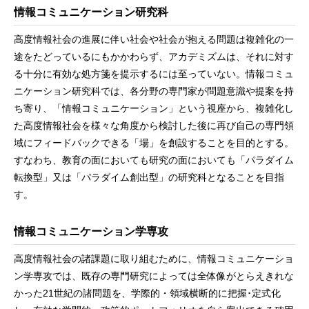
情報コミュニケーション研究科
高度情報社会の進展に伴い社会や社会が抱える問題は複雑化の一
途をたどっているにもかかわらず、アカデミズムは、それに対す
る十分に有効な処方箋を提示するには至っていない。情報コミュ
ニケーション研究科では、各分野の専門家が問題意識や提案を持
ち寄り、「情報コミュニケーション」という視座から、複雑化し
た高度情報社会を様々な角度から検討した後に再び自己の専門領
域にフィードバックできる「場」を創設することを目的とする。
すなわち、教育の面においても研究の面においても「パラダイム
転換型」又は「パラダイム創出型」の研究科となることを目指
す。
情報コミュニケーション学専攻
高度情報社会の諸課題に取り組むために、情報コミュニケーショ
ン学専攻では、既存の専門研究によっては全体像がとらえきれな
かった21世紀の諸問題を、学際的・領域横断的に把握･定式化