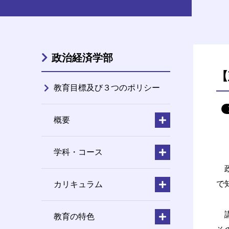
政治経済学部
【
教育目標及び３つのポリシー
概要
学科・コース
政
で
カリキュラム
講
教育の特色