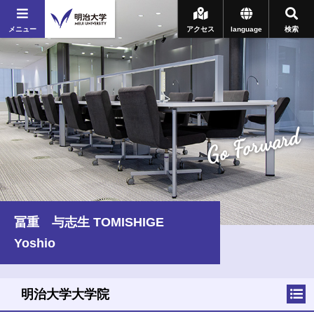
メニュー
アクセス
language
検索
Go Forward
冨重 与志生 TOMISHIGE
Yoshio
明治大学大学院