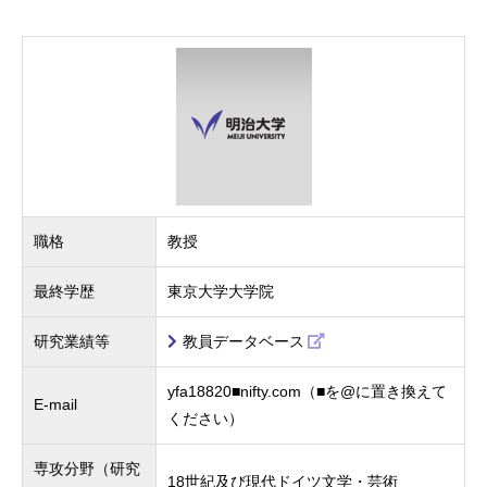
職格
教授
最終学歴
東京大学大学院
研究業績等
教員データベース
yfa18820■nifty.com（■を@に置き換えて
E-mail
ください）
専攻分野（研究
18世紀及び現代ドイツ文学・芸術