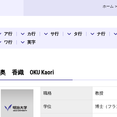
ホーム
ア行
カ行
サ行
タ行
ナ行
ワ行
英字
奥 香織 OKU Kaori
職格
教授
学位
博士（フラ