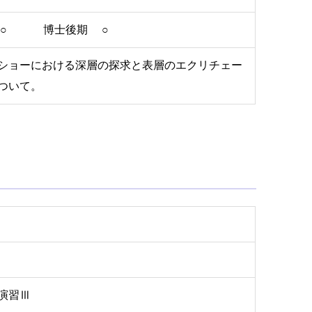
 ○ 博士後期 ○
ショーにおける深層の探求と表層のエクリチェー
ついて。
演習Ⅲ