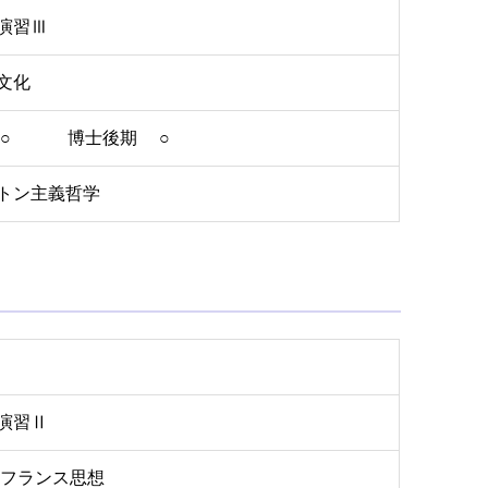
演習Ⅲ
文化
 ○ 博士後期 ○
トン主義哲学
演習Ⅱ
紀フランス思想