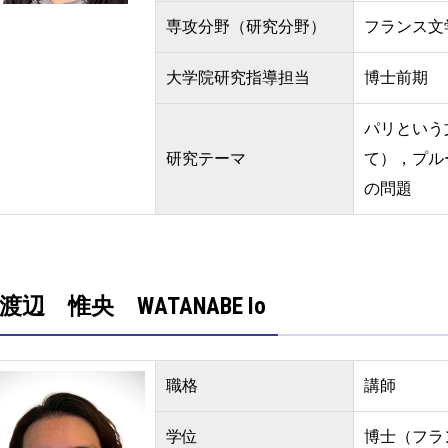
専攻分野（研究分野）
フランス文
大学院研究指導担当
博士前期
パリという
研究テーマ
て），プル
の問題
渡辺 惟央 WATANABE Io
職格
講師
学位
博士（フラ