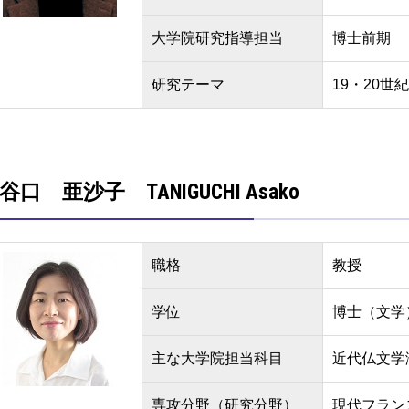
大学院研究指導担当
博士前期
研究テーマ
19・20
谷口 亜沙子 TANIGUCHI Asako
職格
教授
学位
博士（文学
主な大学院担当科目
近代仏文学
専攻分野（研究分野）
現代フラン