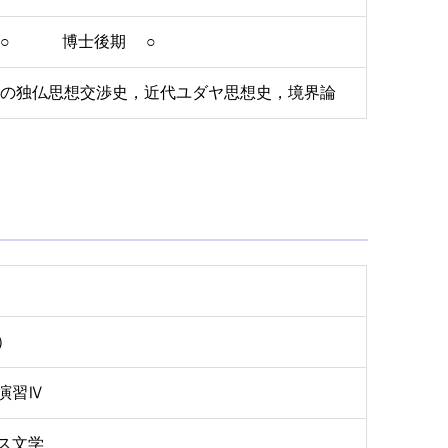
 ○ 博士後期 ○
世紀の独仏思想交渉史，近代ユダヤ思想史，境界論
）
演習Ⅳ
ス文学