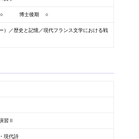
 ○ 博士後期 ○
ー）／歴史と記憶／現代フランス文学における戦
演習Ⅱ
・現代詩