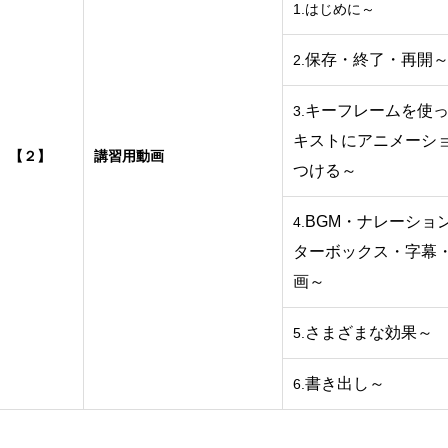
1.はじめに～
保存・終了・再開
2.
キーフレームを使
3.
キストにアニメーシ
【２】
講習用動画
つける～
BGM・ナレーショ
4.
ターボックス・字幕
画～
さまざまな効果
5.
書き出し～
6.