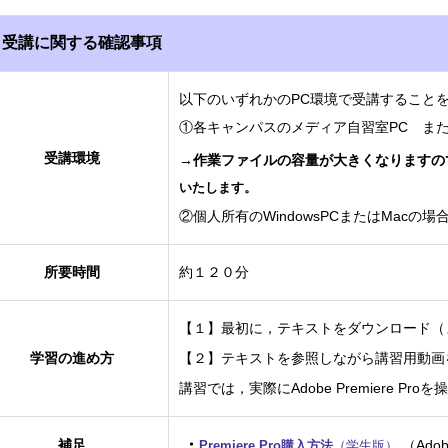
受講に関する確認事項
以下のいずれかのPC環境で受講すること
①各キャンパスのメディア自習室PC ま
受講環境
→作業ファイルの容量が大きくなりますの
いたします。
②個人所有のWindowsPCまたはMacの場合は
所要時間
約１２０分
【１】最初に，テキストをダウンロード（
学習の進め方
【２】テキストを参照しながら講習用動画
講習では，実際にAdobe Premiere P
・
補足
（Ad
Premiere Pro購入方法
（学生版）