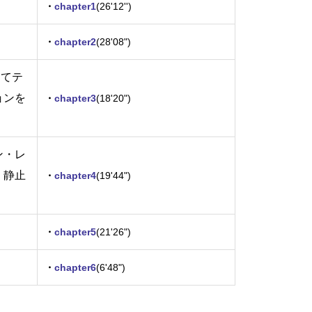
・
chapter1
(26'12'')
～
・
chapter2
(28'08")
ってテ
ョンを
・
chapter3
(18'20")
ン・レ
・静止
・
chapter4
(19'44")
～
・
chapter5
(21'26")
・
chapter6
(6'48")