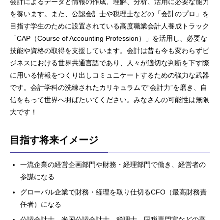
会計によるデータと情報の作成、理解、分析、活用に必要な能力
を養います。また、公認会計士や税理士などの「会計のプロ」を
目指す学生のために設置されている高度職業会計人養成トラック
「CAP（Course of Accounting Profession）」を活用し、必要な
技能や資格の取得を支援しています。会計は昔も今も変わらずビ
ジネスにおける世界共通言語であり、人々が適切な判断を下す際
に用いる情報をつくり出しコミュニケートするための強力な武器
です。会計学科の洗練されたカリキュラムで“会計力”を磨き、自
信をもって世界へ羽ばたいてください。みなさんの可能性は無限
大です！
目指す将来イメージ
一流企業の経営企画部門や財務・経理部門で働き、経営者の
参謀になる
グローバル企業で財務・経理を取り仕切るCFO（最高財務責
任者）になる
公認会計士、米国公認会計士、税理士、国税専門官などの高