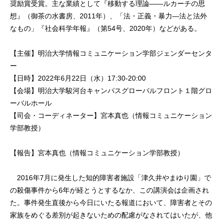
奨励賞受賞。主な業績として『移動する理論——ルカーチの思
想』（御茶の水書房、2011年）、「法・正義・暴力—法と法外
なもの」『社会科学年報』（第54号、2020年）などがある。
【主催】明治大学情報コミュニケーション学部ジェンダーセンタ
ー
【日時】2022年6月22日（水）17:30-20:00
【会場】明治大学駿河台キャンパスグローバルフロント１階グロ
ーバルホール
【司会・コーディネーター】宮本真也（情報コミュニケーション
学部教授）
【報告】宮本真也（情報コミュニケーション学部教授）
2016年7月に発生した知的障害者施設「津久井やまゆり園」で
の殺傷事件から6年が経とうとするなか、この講演会は企画され
た。事件発生直後から今日にいたる報道において、障害者とその
家族をめぐる差別が起きないための配慮がなされてはいたが、他