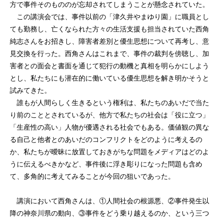
方で事件そのもののが忘却されてしまうことが懸念されていた。
この講演会では、事件以前の「津久井やまゆり園」に職員とし
ても勤務し、亡くなられた方々の生活支援も担当されていた西角
純志さんをお招きし、障害者差別と優生思想について再考し、意
見交換を行った。西角さんはこれまで、事件の裁判を傍聴し、加
害者との面会と書面を通じて犯行の動機と真相を明らかにしよう
とし、私たちにも潜在的に働いている優生思想を解き明かそうと
試みてきた。
誰もが人間らしく生きるという権利は、私たちのあいだで当た
り前のこととされているが、他方で私たちの社会は「役に立つ」
「生産性の高い」人物が優遇される社会でもある。価値観の異な
る自己と他者とのあいだのコンフリクトをどのように考えるの
か、私たちが曖昧に放置しておきがちな問題をメディアはどのよ
うに伝えるべきかなど、事件後に浮き彫りになった問題も含め
て、多角的に考えてみることが今回の狙いであった。
講演において西角さんは、①人間社会の根源悪、②事件発生以
降の神奈川県の動向、③事件をどう乗り越えるのか、という三つ