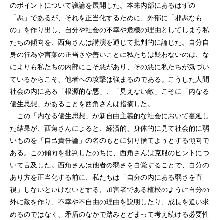
のポイントについて議論を展開した。本来内部にあるはずの
「悪」であるが、それを正当化するために、外部に「邪悪なも
の」を作り出し、自分や社会の不幸や危機の理由としてしまう私
たちの傾向を、西角さんは講演を通じて批判的に論じた。自分自
身の行為や言葉の正当さや善いことに私たちは疑わないのは、な
によりも私たちの内部にこそ悪があり、その悪に私たちが気づい
ているからこそ、他者への攻撃は強まるのである。こうした人間
社会の内にある「根源的な悪」、「見えない敵」こそに「内なる
優生思想」があることを西角さんは指摘した。
この「内なる優生思想」が新自由主義的な社会において蔓延し
た結果が、西角さんによると、経済的、身体的に見て社会的に弱
いものを「自己責任論」の名のもとに切り捨てようとする傾向で
ある。この傾向を批判したのちに、西角さんは克服のヒントにつ
いて言及した。西角さんは他者の弱さを自覚することで、自分の
あり方を正当化する前に、私たちは「自分の内にある弱さを直
視」しないといけないとする。加害者である植松のように自分の
外に敵を作り、不幸や不自由の理由を説明したり、成長を追い求
めるのではなく、矛盾のなかで踏みとどまって考え続ける必要性