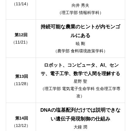
（11/14）
向井 秀夫
（理工学部 情報科学科）
持続可能な農業のヒントが内モンゴ
第12回
ルにある
（11/21）
暁 剛
（農学部 食料環境政策学科）
ロボット、コンピュータ、AI、セン
サ、電子工学、数学で人間を理解する
第13回
星野 聖
（11/28）
（理工学部 電気電子生命学科 生命理工学専
攻）
DNAの塩基配列だけでは説明できな
第14回
い遺伝子発現制御の仕組み
（12/12）
大鐘 潤