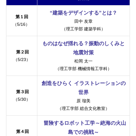
“建築をデザインする”とは？
第１回
田中 友章
（5/16）
（理工学部 建築学科）
ものはなぜ揺れる？振動のしくみと
第２回
地震対策
（5/23）
松岡 太一
（理工学部 機械情報工学科）
創造をひらく イラストレーションの
第３回
世界
（5/30）
原 瑠美
（理工学部 総合文化教室）
冒険するロボット工学～絶海の火山
第４回
島での挑戦～