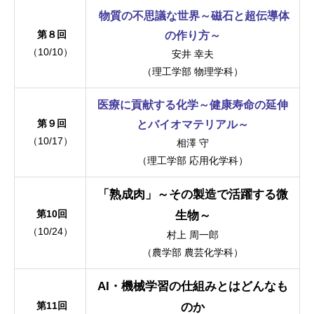
物質の不思議な世界～磁石と超伝導体
第８回
の作り方～
（10/10）
安井 幸夫
（理工学部 物理学科）
医療に貢献する化学～健康寿命の延伸
第９回
とバイオマテリアル～
（10/17）
相澤 守
（理工学部 応用化学科）
「熟成肉」～その製造で活躍する微
第10回
生物～
（10/24）
村上 周一郎
（農学部 農芸化学科）
AI・機械学習の仕組みとはどんなも
第11回
のか