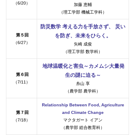
（6/20）
加藤 恵輔
（理工学部 機械工学科）
防災数学 考える力を手放さず、 災い
第５回
を防ぎ、未来をひらく。
（6/27）
矢崎 成俊
（理工学部 数学科）
地球温暖化と害虫～カメムシ大量発
第６回
生の謎に迫る～
（7/11）
糸山 享
（農学部 農学科）
Relationship Between Food, Agriculture
第７回
and Climate Change
（7/18）
マクタガート イアン
（農学部 総合教育科）