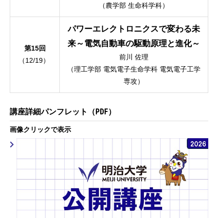
（農学部 生命科学科）
パワーエレクトロニクスで変わる未
来～電気自動車の駆動原理と進化～
第15回
前川 佐理
（12/19）
（理工学部 電気電子生命学科 電気電子工学
専攻）
講座詳細パンフレット（PDF）
画像クリックで表示