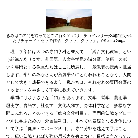
きみはこの門を通ってどこに行く？ パリ、チュイルリー公園に置かれ
たリチャード・セラの作品「クララ、クララ」。©Keijiro Suga
理工学部には８つの専門学科と並んで、「総合文化教室」とい
う組織があります。外国語、人文科学系の諸分野、健康・スポー
ツを専門とする教員たちはここに所属し、一般教養の授業を担当
します。学生のみなさんが所属学科にとらわれることなく、人間
として大きく成長できるよう、私たちは、それぞれの専門分野の
エッセンスをやさしく丁寧に教えていきます。
学問にはさまざまな「門」があります。文学、哲学、芸術学、
歴史学、言語学、社会学、文化人類学、身体科学など、多様な学
問にふれることのできる「総合文化科目」、専門的知識をグロー
バルに学ぶための「外国語科目」、すべての基礎となる身体につ
いて学ぶ「健康・スポーツ科目」。専門分野を越えて学ぶこと
で、広い知識とねばり強い思考力を身につけ、目標に向かって歩