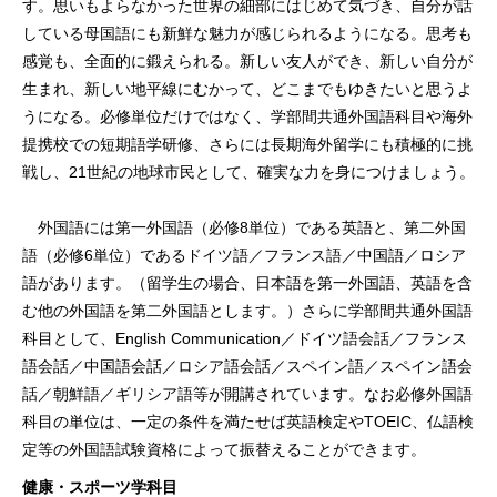
す。思いもよらなかった世界の細部にはじめて気づき、自分が話
している母国語にも新鮮な魅力が感じられるようになる。思考も
感覚も、全面的に鍛えられる。新しい友人ができ、新しい自分が
生まれ、新しい地平線にむかって、どこまでもゆきたいと思うよ
うになる。必修単位だけではなく、学部間共通外国語科目や海外
提携校での短期語学研修、さらには長期海外留学にも積極的に挑
戦し、21世紀の地球市民として、確実な力を身につけましょう。
外国語には第一外国語（必修8単位）である英語と、第二外国
語（必修6単位）であるドイツ語／フランス語／中国語／ロシア
語があります。（留学生の場合、日本語を第一外国語、英語を含
む他の外国語を第二外国語とします。）さらに学部間共通外国語
科目として、English Communication／ドイツ語会話／フランス
語会話／中国語会話／ロシア語会話／スペイン語／スペイン語会
話／朝鮮語／ギリシア語等が開講されています。なお必修外国語
科目の単位は、一定の条件を満たせば英語検定やTOEIC、仏語検
定等の外国語試験資格によって振替えることができます。
健康・スポーツ学科目