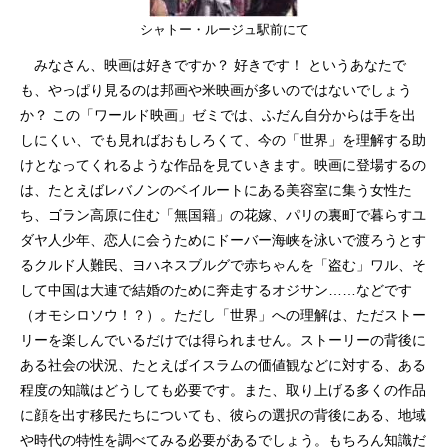
シャトー・ルージュ駅前にて
みなさん、映画は好きですか？ 好きです！ というあなたで
も、やっぱり見るのは邦画や米映画が多いのではないでしょう
か？ この「ワールド映画」ゼミでは、ふだん自分からは手を出
しにくい、でも見ればおもしろくて、今の「世界」を理解する助
けとなってくれるような作品を見ていきます。映画に登場するの
は、たとえばレバノンのベイルートにある美容室に集う女性た
ち、ゴラン高原に住む「無国籍」の花嫁、パリの裏町で暮らすユ
ダヤ人少年、恋人に会うためにドーバー海峡を泳いで渡ろうとす
るクルド人難民、ヨハネスブルグで赤ちゃんを「盗む」ワル、そ
して中国は大連で結婚のために奔走するオジサン……などです
（オモシロソウ！？）。ただし「世界」への理解は、ただストー
リーを楽しんでいるだけでは得られません。ストーリーの背後に
ある社会の状況、たとえばイスラムの価値観などに対する、ある
程度の知識はどうしても必要です。また、取り上げる多くの作品
に顔を出す移民たちについても、彼らの選択の背後にある、地域
や時代の特性を調べてみる必要があるでしょう。もちろん知識だ