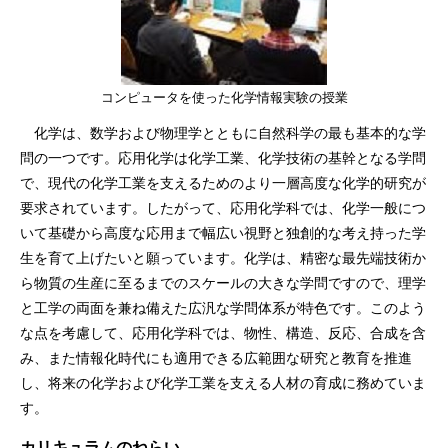
コンピュータを使った化学情報実験の授業
化学は、数学および物理学とともに自然科学の最も基本的な学
問の一つです。応用化学は化学工業、化学技術の基幹となる学問
で、現代の化学工業を支えるためのより一層高度な化学的研究が
要求されています。したがって、応用化学科では、化学一般につ
いて基礎から高度な応用まで幅広い視野と独創的な考え持った学
生を育て上げたいと願っています。化学は、精密な最先端技術か
ら物質の生産に至るまでのスケールの大きな学問ですので、理学
と工学の両面を兼ね備えた広汎な学問体系が特色です。このよう
な点を考慮して、応用化学科では、物性、構造、反応、合成を含
み、また情報化時代にも適用できる広範囲な研究と教育を推進
し、将来の化学および化学工業を支える人材の育成に務めていま
す。
カリキュラムのねらい