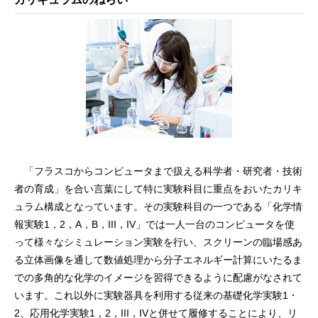
「フラスコからコンピュータまで扱える科学者・研究者・技術
者の育成」を合い言葉にして特に実験科目に重点をおいたカリキ
ュラム構成となっています。その実験科目の一つである「化学情
報実験1，2，A，B，III，IV」では一人一台のコンピュータを使
って様々なシミュレーション実験を行い、スクリーンの臨場感あ
る立体画像を通して数値処理から分子エネルギー計算にいたるま
での多角的な化学のイメージを習得できるように配慮がなされて
います。これ以外に実験器具を利用する従来の基礎化学実験1・
2、応用化学実験1，2，III，IVと併せて履修することにより、リ